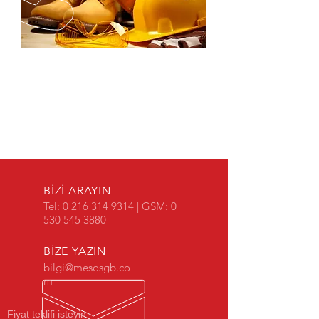
BİZİ ARAYIN
Tel:
0 216 314 9314
| GSM:
0
530 545 3880
BİZE YAZIN
bilgi@mesosgb.co
m
Fiyat teklifi isteyin