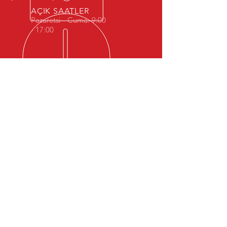
AÇIK SAATLER
Pazaretsi - Cuma: 9:00
- 17:00
Kişisel Verilerin Korunması Politikası
İŞ SAĞLIĞI VE GÜVENLİĞİNDE 10
YILI AŞAN DENEYİM
2008 yılından beri iş güvenliği yapıyoruz.
Genel Aydınlatma Metni
HİZMETLERİMİZ
- İş Sağlığı
- İş Güvenliği
- Eğitimler
Tehlike sınıfları
İSG Katip Onayı